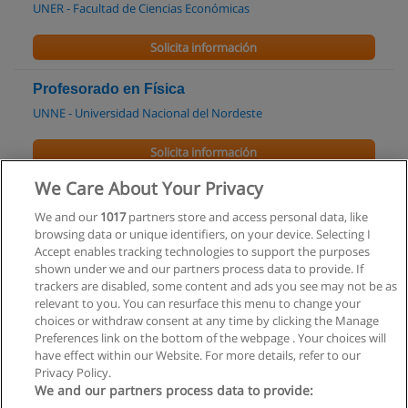
UNER - Facultad de Ciencias Económicas
Solicita información
Profesorado en Física
UNNE - Universidad Nacional del Nordeste
Solicita información
We Care About Your Privacy
Profesorado en Ciencias Químicas y del
Ambiente
We and our
1017
partners store and access personal data, like
browsing data or unique identifiers, on your device. Selecting I
UNNE - Universidad Nacional del Nordeste
Accept enables tracking technologies to support the purposes
shown under we and our partners process data to provide. If
Solicita información
trackers are disabled, some content and ads you see may not be as
relevant to you. You can resurface this menu to change your
choices or withdraw consent at any time by clicking the Manage
Preferences link on the bottom of the webpage . Your choices will
have effect within our Website. For more details, refer to our
Privacy Policy.
Reglas de uso
We and our partners process data to provide: