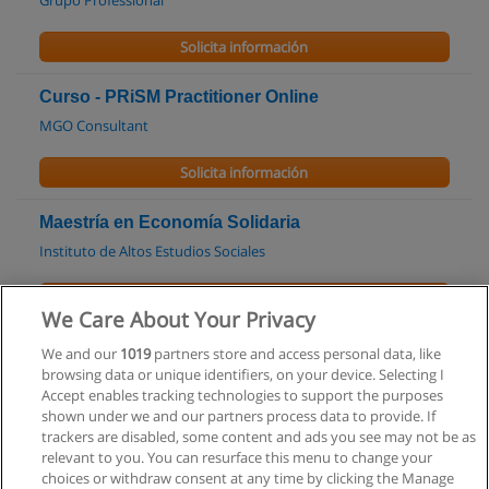
Grupo Professional
Solicita información
Curso - PRiSM Practitioner Online
MGO Consultant
Solicita información
Maestría en Economía Solidaria
Instituto de Altos Estudios Sociales
Solicita información
We Care About Your Privacy
Curso - Tango Gestión en Cursos CEA Zona Sur
We and our
1019
partners store and access personal data, like
browsing data or unique identifiers, on your device. Selecting I
Cursos CEA
Accept enables tracking technologies to support the purposes
shown under we and our partners process data to provide. If
Solicita información
trackers are disabled, some content and ads you see may not be as
relevant to you. You can resurface this menu to change your
choices or withdraw consent at any time by clicking the Manage