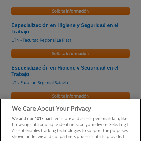
Solicita información
Especialización en Higiene y Seguridad en el
Trabajo
UTN - Facultad Regional La Plata
Solicita información
Especialización en Higiene y Seguridad en el
Trabajo
UTN Facultad Regional Rafaela
Solicita información
We Care About Your Privacy
Carrera Técnica Superior en Higiene y Seguridad
en el Trabajo
We and our
1017
partners store and access personal data, like
browsing data or unique identifiers, on your device. Selecting I
UTN Facultad Regional Río Grande
Accept enables tracking technologies to support the purposes
shown under we and our partners process data to provide. If
Solicita información