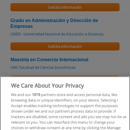
Solicita información
Grado en Administración y Dirección de
Empresas
UNED - Universidad Nacional de Educación a Distancia
Solicita información
Maestría en Comercio Internacional
UNC Facultad de Ciencias Económicas
Solicita información
We Care About Your Privacy
Máster en Marketing Internacional
We and our
1019
partners store and access personal data, like
browsing data or unique identifiers, on your device. Selecting I
EPMI Escuela de Postgrado de Marketing Internacional
Accept enables tracking technologies to support the purposes
shown under we and our partners process data to provide. If
Solicita información
trackers are disabled, some content and ads you see may not be as
relevant to you. You can resurface this menu to change your
choices or withdraw consent at any time by clicking the Manage