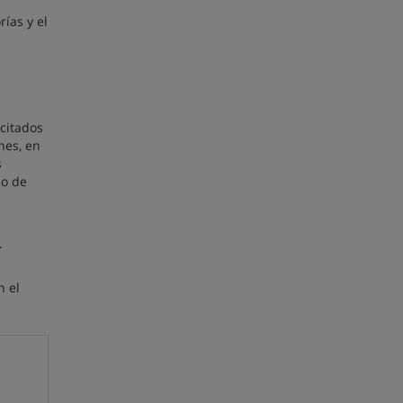
ías y el
acitados
nes, en
s
so de
.
n el