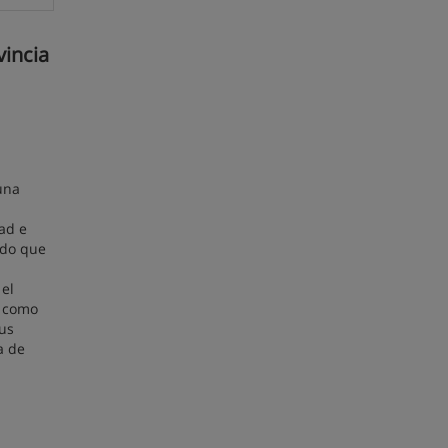
vincia
una
ad e
ndo que
 el
a como
sus
a de