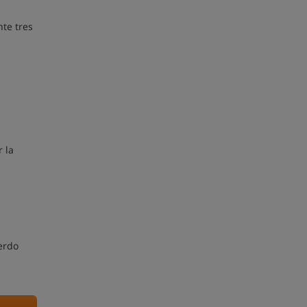
nte tres
 la
erdo