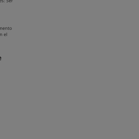
es: Ser
umento
n el
e