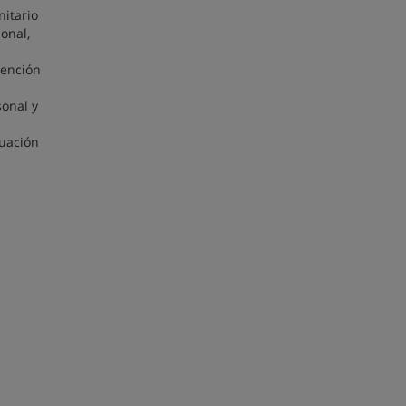
nitario
onal,
vención
sonal y
luación