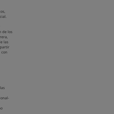
os,
ial.
r
n de los
rera,
e las
partir
s con
las
ional-
mo