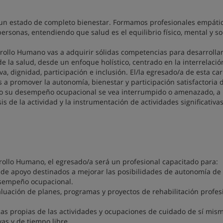
 un estado de completo bienestar. Formamos profesionales empátic
sonas, entendiendo que salud es el equilibrio físico, mental y soc
rollo Humano vas a adquirir sólidas competencias para desarrolla
 la salud, desde un enfoque holístico, centrado en la interrelació
va, dignidad, participación e inclusión. El/la egresado/a de esta car
a promover la autonomía, bienestar y participación satisfactoria d
ndo su desempeño ocupacional se vea interrumpido o amenazado, a 
s de la actividad y la instrumentación de actividades significativa
ollo Humano, el egresado/a será un profesional capacitado para:
 de apoyo destinados a mejorar las posibilidades de autonomía de 
desempeño ocupacional.
aluación de planes, programas y proyectos de rehabilitación profes
cas propias de las actividades y ocupaciones de cuidado de sí mis
vas y de tiempo libre.