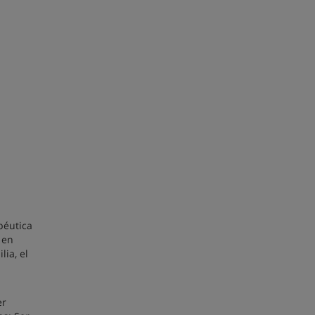
péutica
 en
ia, el
er