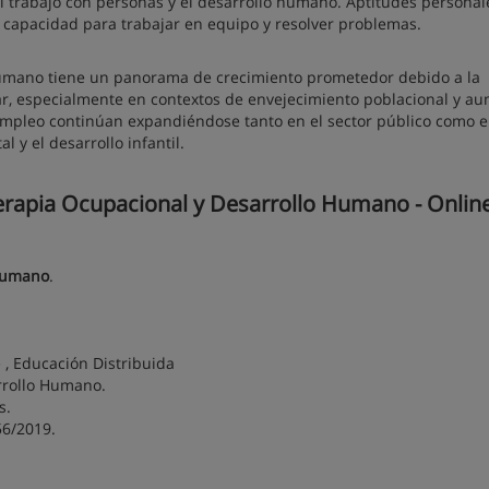
, el trabajo con personas y el desarrollo humano. Aptitudes personal
 capacidad para trabajar en equipo y resolver problemas.
Humano tiene un panorama de crecimiento prometedor debido a la
ar, especialmente en contextos de envejecimiento poblacional y a
mpleo continúan expandiéndose tanto en el sector público como e
 y el desarrollo infantil.
erapia Ocupacional y Desarrollo Humano - Onlin
 Humano
.
 , Educación Distribuida
rrollo Humano.
s.
56/2019.