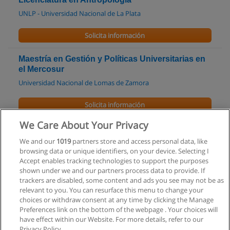
UNLP - Universidad Nacional de La Plata
Solicita información
Maestría en Gestión y Políticas Universitarias en
el Mercosur
Universidad Nacional de Lomas de Zamora
Solicita información
We Care About Your Privacy
Especializacion en gestion y politicas
universitarias en el mercosur
We and our
1019
partners store and access personal data, like
browsing data or unique identifiers, on your device. Selecting I
Universidad Nacional de Lomas de Zamora
Accept enables tracking technologies to support the purposes
shown under we and our partners process data to provide. If
Solicita información
trackers are disabled, some content and ads you see may not be as
relevant to you. You can resurface this menu to change your
choices or withdraw consent at any time by clicking the Manage
Preferences link on the bottom of the webpage . Your choices will
have effect within our Website. For more details, refer to our
Privacy Policy.