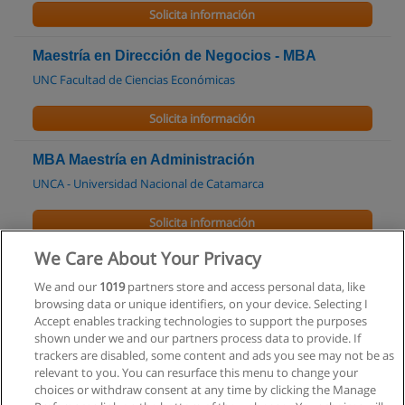
Solicita información
Maestría en Dirección de Negocios - MBA
UNC Facultad de Ciencias Económicas
Solicita información
MBA Maestría en Administración
UNCA - Universidad Nacional de Catamarca
Solicita información
We Care About Your Privacy
Maestría en Economía y Administración
Estratégica de Negocios
We and our
1019
partners store and access personal data, like
browsing data or unique identifiers, on your device. Selecting I
UCCuyo - Universidad Católica de Cuyo
Accept enables tracking technologies to support the purposes
shown under we and our partners process data to provide. If
Solicita información
trackers are disabled, some content and ads you see may not be as
relevant to you. You can resurface this menu to change your
choices or withdraw consent at any time by clicking the Manage