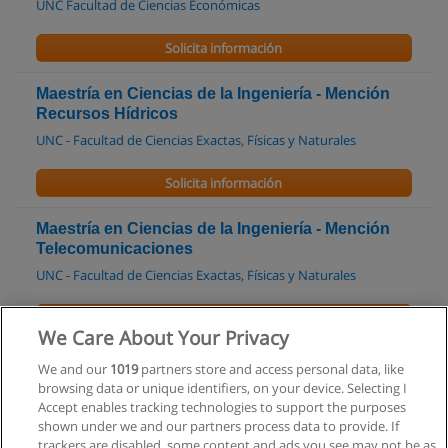
UNC Facultad de Ciencias Económicas
Solicita información
Maestría en Ciencias de la Ingeniería - Mención
Recursos Hídricos
UNC - Facultad de Ciencias Exactas, Físicas y Naturales
Solicita información
Maestría en Ciencias de la Ingeniería - Mención
Telecomunicaciones
UNC - Facultad de Ciencias Exactas, Físicas y Naturales
Solicita información
We Care About Your Privacy
Maestría en Ciencias de la Ingeniería - Mención
We and our
1019
partners store and access personal data, like
Transporte
browsing data or unique identifiers, on your device. Selecting I
Accept enables tracking technologies to support the purposes
UNC - Facultad de Ciencias Exactas, Físicas y Naturales
shown under we and our partners process data to provide. If
trackers are disabled, some content and ads you see may not be as