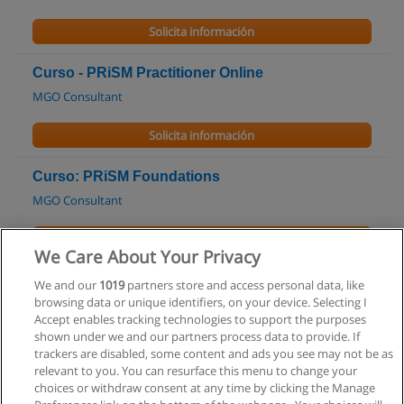
Solicita información
Curso - PRiSM Practitioner Online
MGO Consultant
Solicita información
Curso: PRiSM Foundations
MGO Consultant
Solicita información
We Care About Your Privacy
Licenciatura en Relaciones Humanas
We and our
1019
partners store and access personal data, like
browsing data or unique identifiers, on your device. Selecting I
Universidad Champagnat
Accept enables tracking technologies to support the purposes
shown under we and our partners process data to provide. If
Solicita información
trackers are disabled, some content and ads you see may not be as
relevant to you. You can resurface this menu to change your
choices or withdraw consent at any time by clicking the Manage