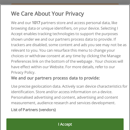
Solicita información
We Care About Your Privacy
Especialización en Sindicatura Concursal
We and our
1017
partners store and access personal data, like
browsing data or unique identifiers, on your device. Selecting I
UNER - Facultad de Ciencias Económicas
Accept enables tracking technologies to support the purposes
shown under we and our partners process data to provide. If
Solicita información
trackers are disabled, some content and ads you see may not be as
relevant to you. You can resurface this menu to change your
choices or withdraw consent at any time by clicking the Manage
Preferences link on the bottom of the webpage . Your choices will
have effect within our Website. For more details, refer to our
Privacy Policy.
Reglas de uso
We and our partners process data to provide:
Privacidad de datos
Use precise geolocation data. Actively scan device characteristics for
identification. Store and/or access information on a device.
Contactar con Educaedu
Personalised advertising and content, advertising and content
measurement, audience research and services development.
List of Partners (vendors)
Copyright © Educaedu Business S.L. - CIF : B-95610580: -
www.educaedu.com.ar
I Accept