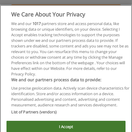
Solicita información
We Care About Your Privacy
Curso de Manicuría en EADET
We and our
1017
partners store and access personal data, like
browsing data or unique identifiers, on your device. Selecting I
Escuela de Argentina de Estética y Tratamientos
Accept enables tracking technologies to support the purposes
shown under we and our partners process data to provide. If
Solicita información
trackers are disabled, some content and ads you see may not be as
relevant to you. You can resurface this menu to change your
choices or withdraw consent at any time by clicking the Manage
Preferences link on the bottom of the webpage . Your choices will
have effect within our Website. For more details, refer to our
Privacy Policy.
Reglas de uso
We and our partners process data to provide:
Privacidad de datos
Use precise geolocation data. Actively scan device characteristics for
identification. Store and/or access information on a device.
Contactar con Educaedu
Personalised advertising and content, advertising and content
measurement, audience research and services development.
List of Partners (vendors)
Copyright © Educaedu Business S.L. - CIF : B-95610580: -
www.educaedu.com.ar
I Accept