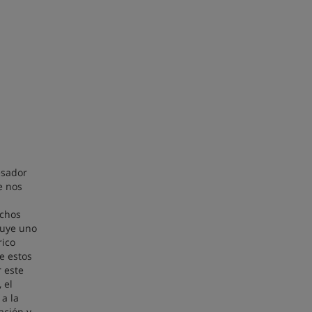
esador
e nos
uchos
tuye uno
rico
e estos
 este
 el
a la
ación y