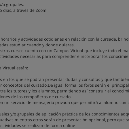
y/o grupales.
 días, a través de Zoom.
 horarios y actividades cotidianas en relación con la cursada, brin
edas estudiar cuando y donde quieras.
stros cursos cuenta con un Campus Virtual que incluye todo el mat
actividades necesarias para comprender e incorporar los conocimie
a Virtual están:
 en los que se podrán presentar dudas y consultas y que tambié
conceptos del cursado.De igual forma los foros serán el principal
re los tutores y los alumnos, permitiendo así construir el conocim
siones de los compañeros de cursado.
n un servicio de mensajería privada que permitirá al alumno com
ales y/o grupales de aplicación práctica de los conocimientos adq
luativas mientras otras serán de presentación opcional, pero que s
actividades se realizan de forma online