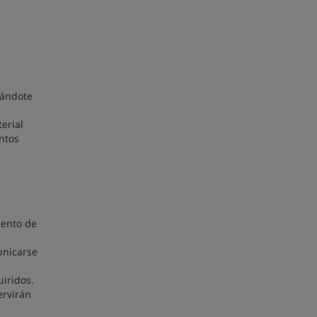
dándote
erial
ntos
n
iento de
unicarse
uiridos.
ervirán