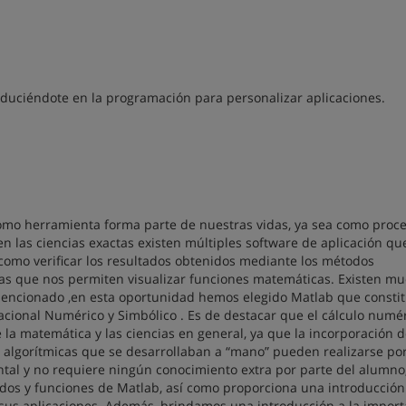
duciéndote en la programación para personalizar aplicaciones.
omo herramienta forma parte de nuestras vidas, ya sea como proc
 en las ciencias exactas existen múltiples software de aplicación qu
como verificar los resultados obtenidos mediante los métodos
ficas que nos permiten visualizar funciones matemáticas. Existen m
mencionado ,en esta oportunidad hemos elegido Matlab que consti
ional Numérico y Simbólico . Es de destacar que el cálculo numé
la matemática y las ciencias en general, ya que la incorporación d
 algorítmicas que se desarrollaban a “mano” pueden realizarse por
ntal y no requiere ningún conocimiento extra por parte del alumno,
s y funciones de Matlab, así como proporciona una introducción 
sus aplicaciones. Además, brindamos una introducción a la import