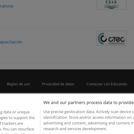
rativos
apacitación
Reglas de uso
Privacidad de datos
Contactar con Educaedu
Copyright © Educaedu Business S.L. - CIF : B-95610580: -
www.educaedu.com.ar
We and our partners process data to provide
Use precise geolocation data. Actively scan device c
ng data or unique
identification. Store and/or access information on 
logies to support the
advertising and content, advertising and content
 trackers are
research and services development.
. You can resurface