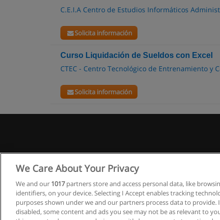
C.E.I.A Centro de Estudios Informáticos Administ
Solicita información
Curso Liquidación de Sueldos con Excel
CTEC - Centro Tecnológico de Entrenamiento y C
Solicita información
We Care About Your Privacy
We and our
1017
partners store and access personal data, like browsi
identifiers, on your device. Selecting I Accept enables tracking techno
purposes shown under we and our partners process data to provide. If
disabled, some content and ads you see may not be as relevant to you