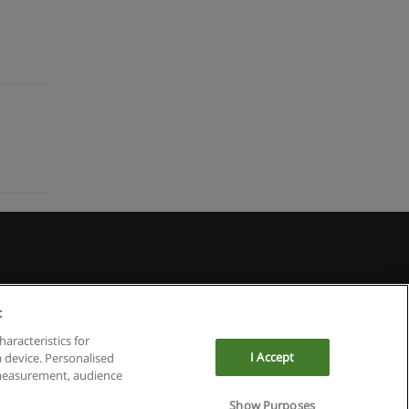
:
haracteristics for
I Accept
a device. Personalised
 measurement, audience
Show Purposes