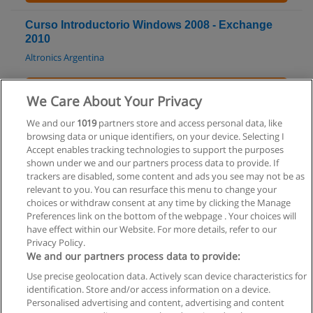
Curso Introductorio Windows 2008 - Exchange
2010
Altronics Argentina
Solicita información
We Care About Your Privacy
Curso de Renderizado y Modelado en 3D Max
We and our
1019
partners store and access personal data, like
browsing data or unique identifiers, on your device. Selecting I
ClubEdu
Accept enables tracking technologies to support the purposes
shown under we and our partners process data to provide. If
Solicita información
trackers are disabled, some content and ads you see may not be as
relevant to you. You can resurface this menu to change your
choices or withdraw consent at any time by clicking the Manage
Preferences link on the bottom of the webpage . Your choices will
have effect within our Website. For more details, refer to our
Privacy Policy.
Reglas de uso
We and our partners process data to provide:
Privacidad de datos
Use precise geolocation data. Actively scan device characteristics for
identification. Store and/or access information on a device.
Contactar con Educaedu
Personalised advertising and content, advertising and content