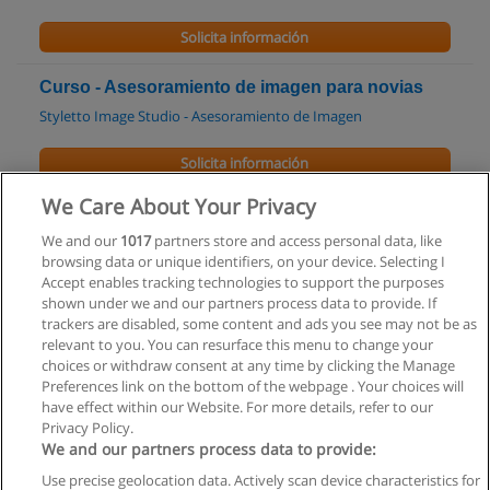
Solicita información
Curso - Asesoramiento de imagen para novias
Styletto Image Studio - Asesoramiento de Imagen
Solicita información
We Care About Your Privacy
Curso - Organización de guardarropas y armado
de valijas
We and our
1017
partners store and access personal data, like
browsing data or unique identifiers, on your device. Selecting I
Styletto Image Studio - Asesoramiento de Imagen
Accept enables tracking technologies to support the purposes
shown under we and our partners process data to provide. If
Solicita información
trackers are disabled, some content and ads you see may not be as
relevant to you. You can resurface this menu to change your
choices or withdraw consent at any time by clicking the Manage
Preferences link on the bottom of the webpage . Your choices will
have effect within our Website. For more details, refer to our
Privacy Policy.
Reglas de uso
We and our partners process data to provide:
Privacidad de datos
Use precise geolocation data. Actively scan device characteristics for