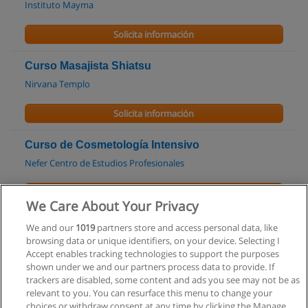
Instituto Mayma
Solicita información
Curso Masajista Shiatsu
Nirvana Templo
Solicita información
Curso de Cosmetología Intensivo
Nefer Centro de Estudios Profesionales
Solicita información
We Care About Your Privacy
Curso de Especialista en Técnicas de Spa
We and our
1019
partners store and access personal data, like
browsing data or unique identifiers, on your device. Selecting I
Nefer Centro de Estudios Profesionales
Accept enables tracking technologies to support the purposes
shown under we and our partners process data to provide. If
Solicita información
trackers are disabled, some content and ads you see may not be as
relevant to you. You can resurface this menu to change your
choices or withdraw consent at any time by clicking the Manage