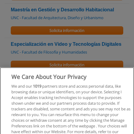
Maestría en Gestión y Desarrollo Habitacional
UNC - Facultad de Arquitectura, Diseño y Urbanismo
Solicita información
Especialización en Video y Tecnologías Digitales
UNC - Facultad de Filosofía y Humanidades
Solicita información
We Care About Your Privacy
Posgrado en Fundamentos de Ingeniería
Económica
We and our
1019
partners store and access personal data, like
browsing data or unique identifiers, on your device. Selecting I
UNRC - Universidad Nacional de Río Cuarto
Accept enables tracking technologies to support the purposes
shown under we and our partners process data to provide. If
Solicita información
trackers are disabled, some content and ads you see may not be as
relevant to you. You can resurface this menu to change your
choices or withdraw consent at any time by clicking the Manage
Preferences link on the bottom of the webpage . Your choices will
have effect within our Website. For more details, refer to our