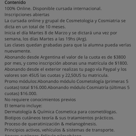
Contenido
100% Online. Disponible cursada internacional.
Inscripciones abiertas
La cursada online y grupal de Cosmetologia y Cosmiatria se
dicta en un total de 10 meses.
Inicia el día Martes 8 de Marzo y se dictará una vez por
semana, los días Martes a las 19hs (Arg).
Las clases quedan grabadas para que la alumna pueda verlas
nuevamente.
Abonando desde Argentina el valor de la cuota es de $3800
por mes, y como inscripción abonas una matrícula de $1800.
Abonando desde el exterior realizas tu pago vía Paypal y los
valores son 45US las cuotas y 22,50US tu matricula.
Promo módulos:Abonando módulo Cosmetología (primeras 5
cuotas) total $16.000.Abonando módulo Cosmiatría (últimas 5
cuotas) $16.000.
No requiere conocimientos previos
El temario incluye:
Dermatología & Química Cosmetica para cosmetólogas.
Biotipos cutáneos teoría & sus tratamientos prácticos.
Proceso de queratinización & melanogénesis.
Principios activos, vehículos & sistemas de transporte.
Anexos cutáneos, folículo pilosebáceo.