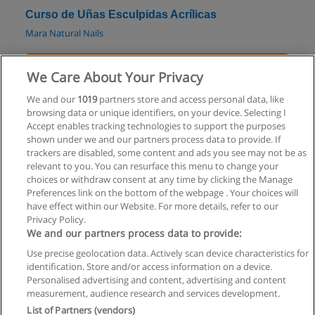
Curso de Uñas Esculpidas Acrílicas
Mara Natural Nails
Solicita información
We Care About Your Privacy
Curso de Maquillaje Social
We and our
1019
partners store and access personal data, like
browsing data or unique identifiers, on your device. Selecting I
Vintage - Escuela de Maquillaje
Accept enables tracking technologies to support the purposes
shown under we and our partners process data to provide. If
Solicita información
trackers are disabled, some content and ads you see may not be as
relevant to you. You can resurface this menu to change your
choices or withdraw consent at any time by clicking the Manage
Preferences link on the bottom of the webpage . Your choices will
have effect within our Website. For more details, refer to our
Privacy Policy.
Reglas de uso
We and our partners process data to provide:
Privacidad de datos
Use precise geolocation data. Actively scan device characteristics for
identification. Store and/or access information on a device.
Contactar con Educaedu
Personalised advertising and content, advertising and content
measurement, audience research and services development.
List of Partners (vendors)
Copyright © Educaedu Business S.L. - CIF : B-95610580: -