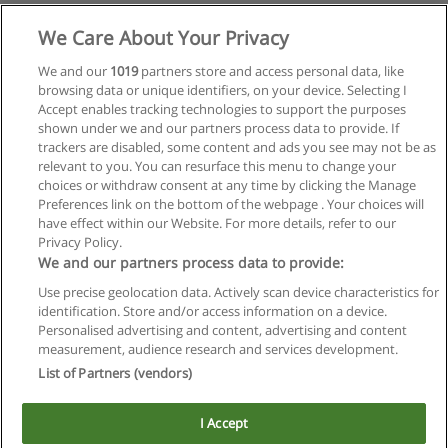
We Care About Your Privacy
We and our
1019
partners store and access personal data, like
browsing data or unique identifiers, on your device. Selecting I
Accept enables tracking technologies to support the purposes
shown under we and our partners process data to provide. If
Ver cursos históricos
trackers are disabled, some content and ads you see may not be as
relevant to you. You can resurface this menu to change your
choices or withdraw consent at any time by clicking the Manage
Preferences link on the bottom of the webpage . Your choices will
have effect within our Website. For more details, refer to our
Privacy Policy.
Reglas de uso
We and our partners process data to provide:
Privacidad de datos
Use precise geolocation data. Actively scan device characteristics for
identification. Store and/or access information on a device.
Contactar con Educaedu
Personalised advertising and content, advertising and content
measurement, audience research and services development.
Copyright © Educaedu Business S.L. - CIF : B-95610580: -
List of Partners (vendors)
www.educaedu.com.ar
I Accept