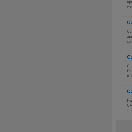
apr
com
Cu
Cur
apr
com
Cu
Cur
En 
(CC
C
NE
CA
· 