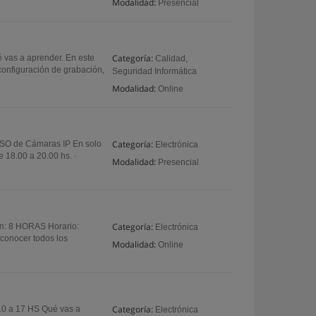
Modalidad:
Presencial
Categoría:
 vas a aprender. En este
Calidad,
onfiguración de grabación,
Seguridad Informática
Modalidad:
Online
Categoría:
 de Cámaras IP En solo
Electrónica
De 18.00 a 20.00 hs. ·
Modalidad:
Presencial
Categoría:
: 8 HORAS Horario:
Electrónica
econocer todos los
Modalidad:
Online
Categoría:
10 a 17 HS Qué vas a
Electrónica