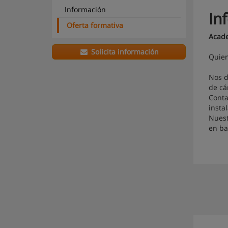
Información
In
Oferta formativa
Acad
Solicita información
Quie
Nos d
de cá
Conta
insta
Nuest
en ba