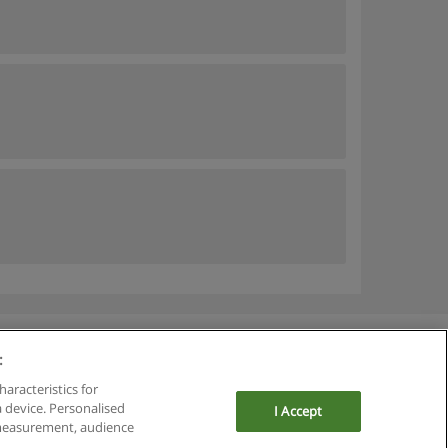
:
haracteristics for
a device. Personalised
I Accept
 measurement, audience