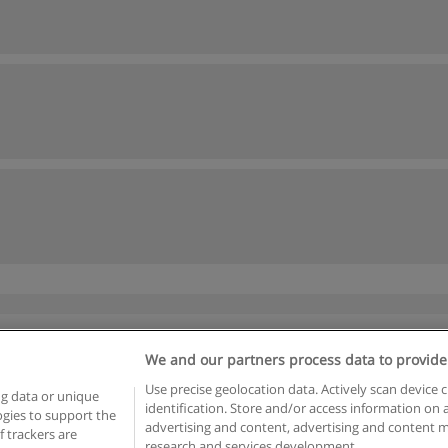
We and our partners process data to provide
Reglas de uso
Privacidad de datos
Contactar con Educaedu
Use precise geolocation data. Actively scan device c
ng data or unique
identification. Store and/or access information on 
logies to support the
advertising and content, advertising and content
Copyright © Educaedu Business S.L. - CIF : B-95610580: -
www.educaedu.com.ar
 trackers are
research and services development.