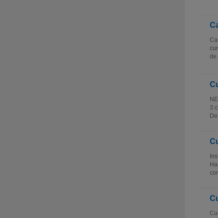
Ca
Car
cur
de 
Cu
NE
3 
Des
Cu
In
Hab
co
Cu
Cur