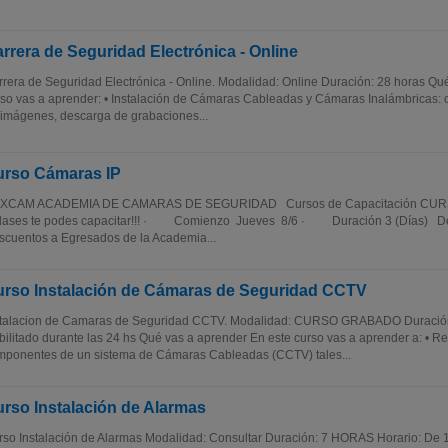
rrera de Seguridad Electrónica - Online
rera de Seguridad Electrónica - Online. Modalidad: Online Duración: 28 horas Qué
so vas a aprender: • Instalación de Cámaras Cableadas y Cámaras Inalámbricas: c
imágenes, descarga de grabaciones...
rso Cámaras IP
XCAM ACADEMIA DE CAMARAS DE SEGURIDAD Cursos de Capacitación CURSO
clases te podes capacitar!!! · Comienzo Jueves 8/6 · Duración 3 (Días) 
cuentos a Egresados de la Academia...
rso Instalación de Cámaras de Seguridad CCTV
stalacion de Camaras de Seguridad CCTV. Modalidad: CURSO GRABADO Duración
ilitado durante las 24 hs Qué vas a aprender En este curso vas a aprender a: • R
mponentes de un sistema de Cámaras Cableadas (CCTV) tales...
rso Instalación de Alarmas
so Instalación de Alarmas Modalidad: Consultar Duración: 7 HORAS Horario: De 