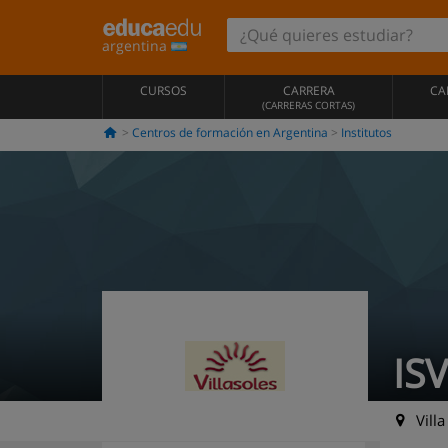
argentina
CURSOS
CARRERA
CA
(CARRERAS CORTAS)
Centros de formación en Argentina
Institutos
ISV
Villa