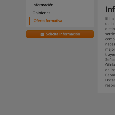
Información
In
Opiniones
El In
Oferta formativa
de la
disti
sorde
Solicita información
compr
neces
mejor
traye
Señas
Ofici
de lo
Capac
Docen
respo