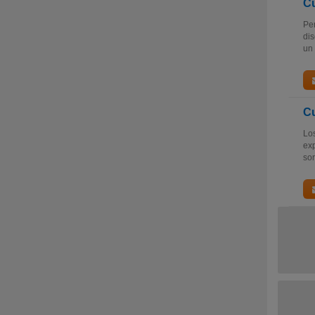
Cu
Per
dis
un 
Cu
Los
exp
sor