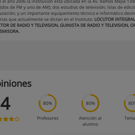
 el año 2006 la institución esta ubicada en la Av. Ramos Mejía 1398
 (dos de FM y uno de AM); dos estudios de televisión; islas de edició
tación; y un importante equipamiento técnico e informático destin
arias que actualmente se dictan en el Instituto:
LOCUTOR INTEGRAL 
TOR DE RADIO Y TELEVISION, GUINISTA DE RADIO Y TELEVISION,
SMISORA.
iniones
4
80%
80%
80
Profesores
Atención al
Tema
alumno