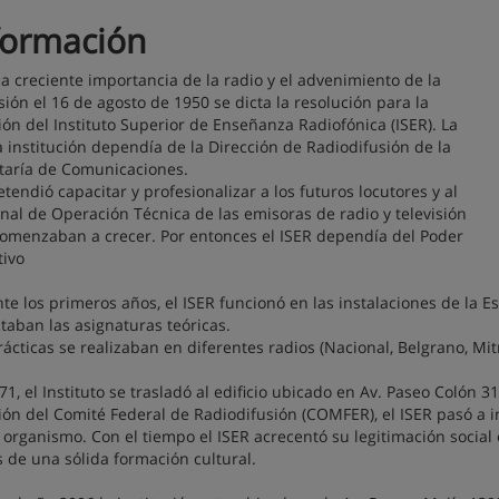
formación
la creciente importancia de la radio y el advenimiento de la
isión el 16 de agosto de 1950 se dicta la resolución para la
ión del Instituto Superior de Enseñanza Radiofónica (ISER). La
 institución dependía de la Dirección de Radiodifusión de la
taría de Comunicaciones.
etendió capacitar y profesionalizar a los futuros locutores y al
nal de Operación Técnica de las emisoras de radio y televisión
omenzaban a crecer. Por entonces el ISER dependía del Poder
tivo
te los primeros años, el ISER funcionó en las instalaciones de la Esc
ctaban las asignaturas teóricas.
rácticas se realizaban en diferentes radios (Nacional, Belgrano, Mit
71, el Instituto se trasladó al edificio ubicado en Av. Paseo Colón 3
ión del Comité Federal de Radiodifusión (COMFER), el ISER pasó a i
 organismo. Con el tiempo el ISER acrecentó su legitimación social
s de una sólida formación cultural.