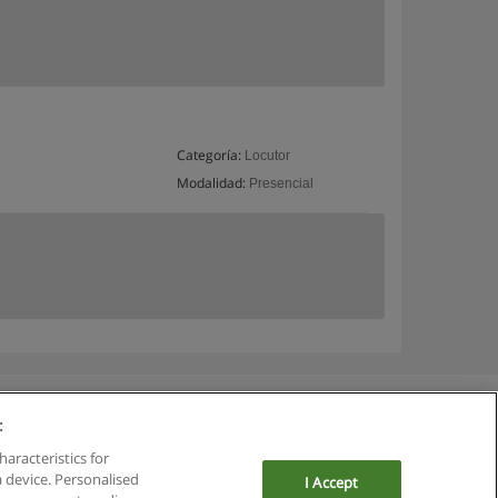
Categoría:
Locutor
Modalidad:
Presencial
:
haracteristics for
a device. Personalised
I Accept