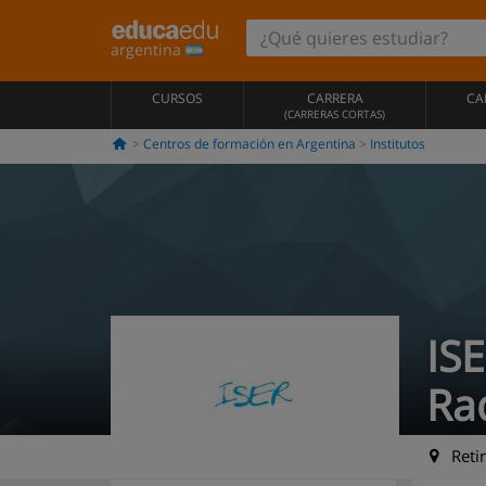
argentina
CURSOS
CARRERA
CA
(CARRERAS CORTAS)
Centros de formación en Argentina
Institutos
ISE
Ra
Retir