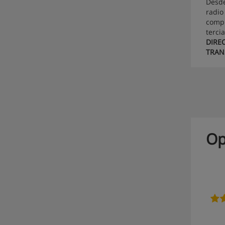
Desde
radio
compu
terci
DIREC
TRAN
Op