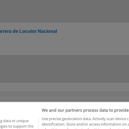
rrera de Locutor Nacional
We and our partners process data to provide
Reglas de uso
Privacidad de datos
Contactar con Educaedu
Use precise geolocation data. Actively scan device c
ng data or unique
identification. Store and/or access information on 
logies to support the