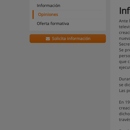
Información
In
Opiniones
Ante 
Oferta formativa
telev
creac
nueva
Solicita información
Secre
Se pr
perso
que c
ejecu
Duran
se di
Las p
En 19
creac
dicho
travé