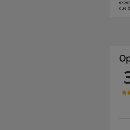
exper
que d
Op