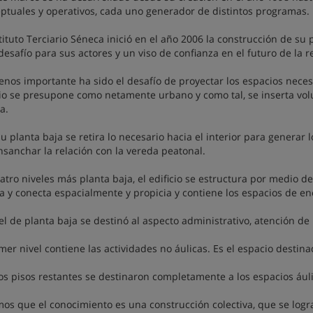
ptuales y operativos, cada uno generador de distintos programas.
stituto Terciario Séneca inició en el año 2006 la construcción de su
desafío para sus actores y un viso de confianza en el futuro de la r
nos importante ha sido el desafío de proyectar los espacios necesar
cio se presupone como netamente urbano y como tal, se inserta vo
a.
su planta baja se retira lo necesario hacia el interior para generar 
nsanchar la relación con la vereda peatonal.
atro niveles más planta baja, el edificio se estructura por medio d
ca y conecta espacialmente y propicia y contiene los espacios de 
vel de planta baja se destinó al aspecto administrativo, atención de
imer nivel contiene las actividades no áulicas. Es el espacio destina
os pisos restantes se destinaron completamente a los espacios áuli
os que el conocimiento es una construcción colectiva, que se logra