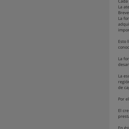
Cada 
La at
Breve
La fo
adqui
impor
Esto 
conoc
La fo
desar
La es
regió
de ca
Por e
El cr
prest
En és