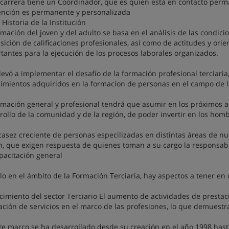
carrera tiene un Coordinador, que es quien está en contacto per
ención es permanente y personalizada
 Historia de la Institución
rmación del joven y del adulto se basa en el análisis de las condici
sición de calificaciones profesionales, así como de actitudes y ori
tantes para la ejecución de los procesos laborales organizados.
llevó a implementar el desafío de la formación profesional terciari
imientos adquiridos en la formacíon de personas en el campo de l
rmación general y profesional tendrá que asumir en los próximos añ
rollo de la comunidad y de la región, de poder invertir en los homb
casez creciente de personas especilizadas en distintas áreas de nu
n, que exigen respuesta de quienes toman a su cargo la responsabi
pacitación general
llo en el ámbito de la Formación Terciaria, hay aspectos a tener en
ecimiento del sector Terciario El aumento de actividades de presta
ación de servicios en el marco de las profesiones, lo que demuestra c
te marco se ha desarrollado desde su creación en el año 1998 hasta