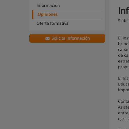
Información
In
Opiniones
Sede 
Oferta formativa
El In
Solicita información
brind
capac
de ca
estra
propu
El In
Educa
impor
Conta
Asist
entre
egres