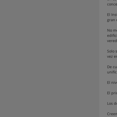
conce
El In
gran 
No me
edifi
vered
Solo 
vez e
De cu
unifi
El ni
El pr
Los d
Creem