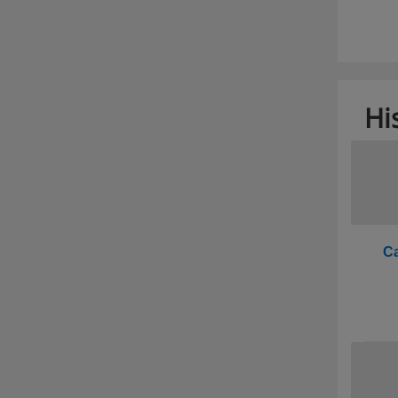
Hi
Ca