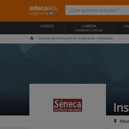
argentina
CURSOS
CARRERA
CA
(CARRERAS CORTAS)
Centros de formación en Argentina
Institutos
Ins
Neuq