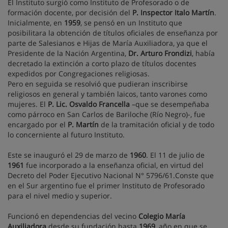
El Instituto surgió como Instituto de Profesorado o de
formación docente, por decisión del
P. Inspector Italo Martín
.
Inicialmente, en
1959
, se pensó en un Instituto que
posibilitara la obtención de títulos oficiales de enseñanza por
parte de Salesianos e Hijas de María Auxiliadora, ya que el
Presidente de la Nación Argentina,
Dr. Arturo Frondizi
, había
decretado la extinción a corto plazo de títulos docentes
expedidos por Congregaciones religiosas.
Pero en seguida se resolvió que pudieran inscribirse
religiosos en general y también laicos, tanto varones como
mujeres. El
P. Lic. Osvaldo Francella
–que se desempeñaba
como párroco en San Carlos de Bariloche (Río Negro)-, fue
encargado por el
P. Martín
de la tramitación oficial y de todo
lo concerniente al futuro Instituto.
Este se inauguró el 29 de marzo de
1960
. El 11 de julio de
1961
fue incorporado a la enseñanza oficial, en virtud del
Decreto del Poder Ejecutivo Nacional N° 5796/61.Conste que
en el Sur argentino fue el primer Instituto de Profesorado
para el nivel medio y superior.
Funcionó en dependencias del vecino
Colegio María
Auxiliadora
desde su fundación hasta
1969
, año en que se