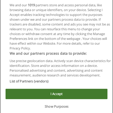
We and our
1019
partners store and access personal data, like
browsing data or unique identifiers, on your device. Selecting I
Accept enables tracking technologies to support the purposes
shown under we and our partners process data to provide. If
trackers are disabled, some content and ads you see may not be as
relevant to you. You can resurface this menu to change your
choices or withdraw consent at any time by clicking the Manage
Preferences link on the bottom of the webpage . Your choices will
have effect within our Website. For more details, refer to our
Privacy Policy.
Reglas de uso
We and our partners process data to provide:
Privacidad de datos
Use precise geolocation data. Actively scan device characteristics for
identification. Store and/or access information on a device.
Contactar con Educaedu
Personalised advertising and content, advertising and content
measurement, audience research and services development.
List of Partners (vendors)
Copyright © Educaedu Business S.L. - CIF : B-95610580: -
www.educaedu.com.ar
I Accept
Show Purposes
Solicita información