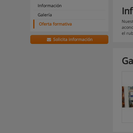
Información
In
Galería
Nuest
Oferta formativa
acond
el ru
Solicita información
Ga