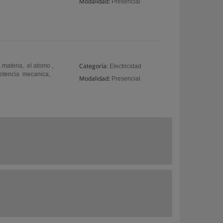
Modalidad:
Presencial
Categoría:
materia,. el atomo ,
Electricidad
, potencia mecanica,
Modalidad:
Presencial