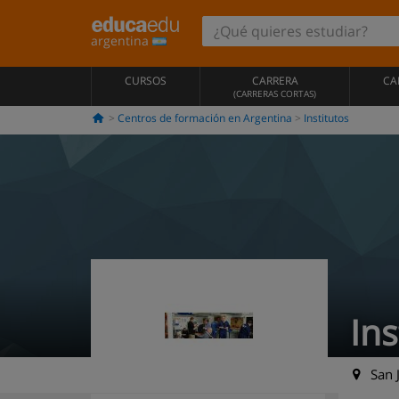
argentina
CURSOS
CARRERA
CA
(CARRERAS CORTAS)
Centros de formación en Argentina
Institutos
Ins
San J