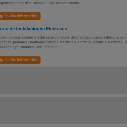
rigeración domestica, ,modulo.3 aire acondicionado...
Solicita información
rso de Instalaciones Electricas
curso de instalaciones electricas se compone delectricidad basica ,estructura de la 
ctrones ,protones y neutrones, tension resistencia, corriente, potencia electricas 
ductores y aisladores, circuitos serie...
Solicita información