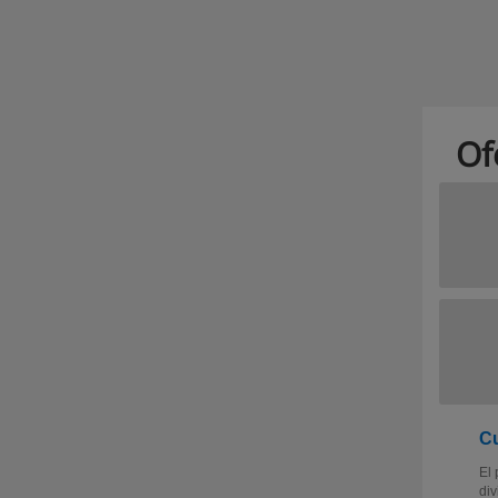
Of
Cu
El 
div