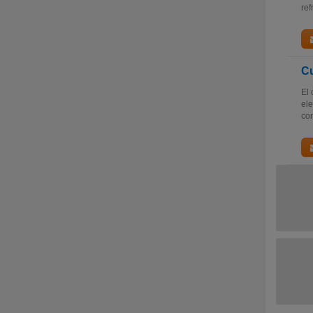
ref
Cu
El 
ele
con