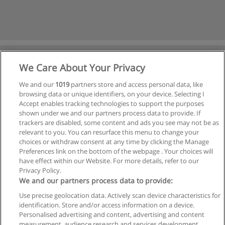
We Care About Your Privacy
We and our
1019
partners store and access personal data, like
browsing data or unique identifiers, on your device. Selecting I
Accept enables tracking technologies to support the purposes
shown under we and our partners process data to provide. If
Ver cursos históricos
trackers are disabled, some content and ads you see may not be as
relevant to you. You can resurface this menu to change your
choices or withdraw consent at any time by clicking the Manage
Preferences link on the bottom of the webpage . Your choices will
have effect within our Website. For more details, refer to our
Privacy Policy.
Reglas de uso
We and our partners process data to provide:
Privacidad de datos
Use precise geolocation data. Actively scan device characteristics for
identification. Store and/or access information on a device.
Contactar con Educaedu
Personalised advertising and content, advertising and content
measurement, audience research and services development.