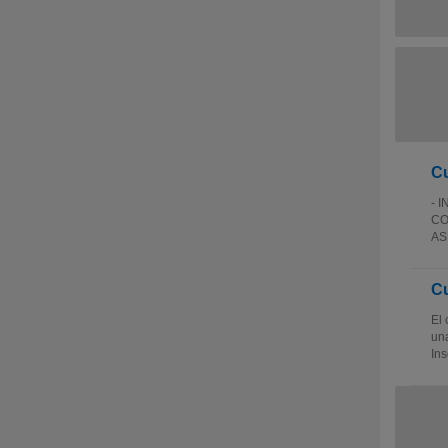
Cu
- 
CO
AS
Cu
El 
una
Ins