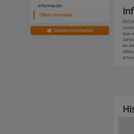
Información
In
Oferta formativa
ESCUE
cuida
Solicita información
que e
conoc
en lo
adecu
actua
Hi