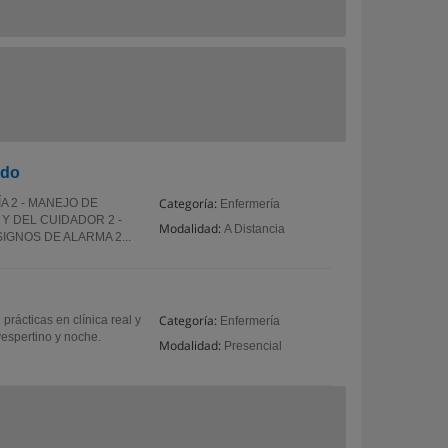
ado
Categoría:
A 2 - MANEJO DE
Enfermería
 Y DEL CUIDADOR 2 -
Modalidad:
A Distancia
IGNOS DE ALARMA 2...
Categoría:
prácticas en clínica real y
Enfermería
vespertino y noche.
Modalidad:
Presencial