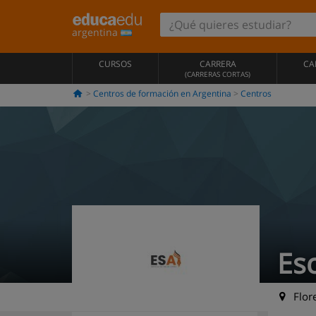
argentina
CURSOS
CARRERA
CA
(CARRERAS CORTAS)
Centros de formación en Argentina
Centros
Es
Flore