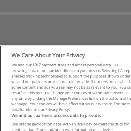
We Care About Your Privacy
We and our
1017
partners store and access personal data, like
browsing data or unique identifiers, on your device. Selecting I Accep
enables tracking technologies to support the purposes shown under
we and our partners process data to provide. If trackers are disabled,
Reglas de uso
some content and ads you see may not be as relevant to you. You c
resurface this menu to change your choices or withdraw consent at
Privacidad de datos
any time by clicking the Manage Preferences link on the bottom of t
webpage . Your choices will have effect within our Website. For more
Contactar con Educaedu
details, refer to our Privacy Policy.
We and our partners process data to provide:
Copyright © Educaedu Business S.L. - CIF : B-95610580: -
Use precise geolocation data. Actively scan device characteristics for
www.educaedu.com.ar
identification. Store and/or access information on a device.