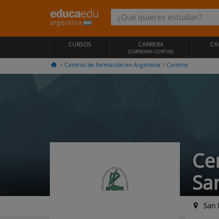
argentina
CURSOS
CARRERA
CA
(CARRERAS CORTAS)
Centros de formación en Argentina
Centros
Ce
Sa
San M