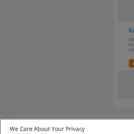
Cu
OBJ
los
Clá
We Care About Your Privacy