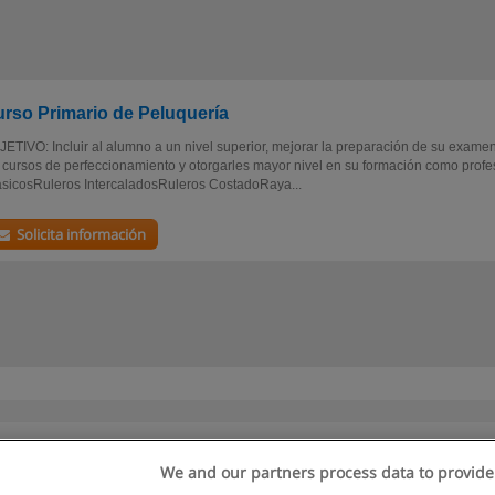
rso Primario de Peluquería
ETIVO: Incluir al alumno a un nivel superior, mejorar la preparación de su examen fi
 cursos de perfeccionamiento y otorgarles mayor nivel en su formación como profe
sicosRuleros IntercaladosRuleros CostadoRaya...
Solicita información
We and our partners process data to provide