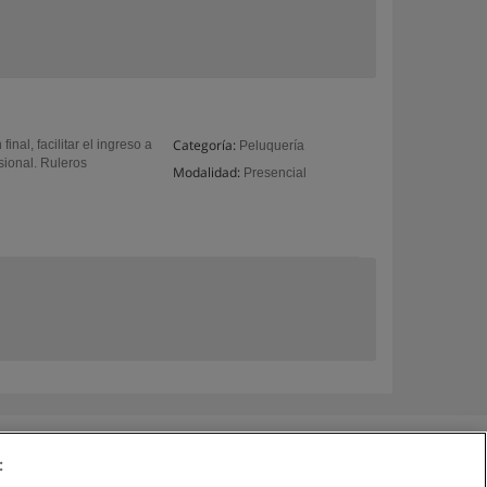
Categoría:
nal, facilitar el ingreso a
Peluquería
sional. Ruleros
Modalidad:
Presencial
: