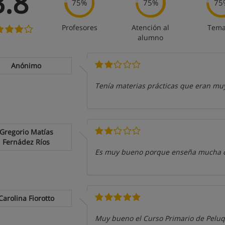
3.8
75%
75%
75
Profesores
Atención al
Tema
alumno
Anónimo
Tenía materias prácticas que eran muy
Gregorio Matías
Fernádez Ríos
Es muy bueno porque enseña mucha co
Carolina Fiorotto
Muy bueno el Curso Primario de Peluq