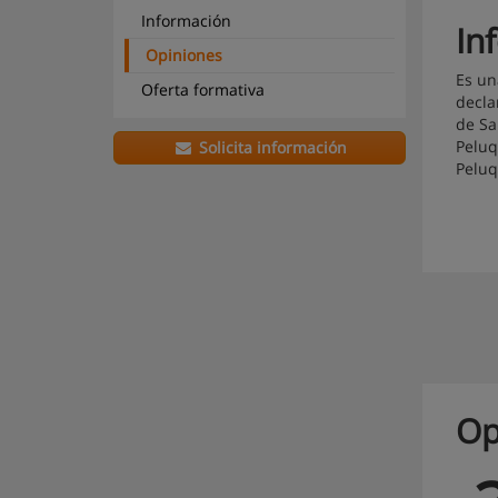
Información
In
Opiniones
Es un
Oferta formativa
decla
de Sa
Peluq
Solicita información
Peluq
Op